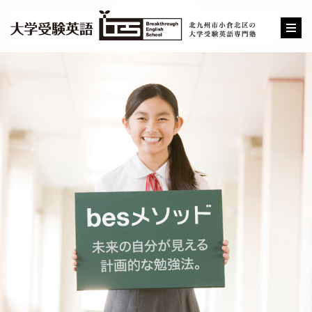
b
e
s
とは
（ビー・イー・エス）
医学部・難関大学合格を真剣に目指したい方のための英語
専門塾です。
bes（ビー・イー・エス）は「Breakthrough English
School」の略で、小学5年生から中学生、高校生、高卒生
を対象とした、英語一教科に特化した北九州市小倉北区堺
町の英語塾・予備校です。
【besメソッド】と呼ばれる独自の学習法により、全統模
試英語偏差値70超や、医学部など難関大学への現役合格者
を継続的に輩出しています。北九州全域はもとより、県外
からもお問い合わせをいただいています。