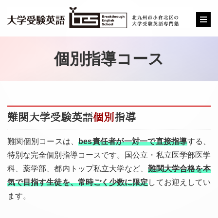
個別指導コース
難関大学受験英語
個別
指導
難関個別コースは、
bes責任者が一対一で直接指導
する、
特別な完全個別指導コースです。国公立・私立医学部医学
科、薬学部、都内トップ私立大学など、
難関大学合格を本
気で目指す生徒を、常時ごく少数に限定
してお迎えしてい
ます。